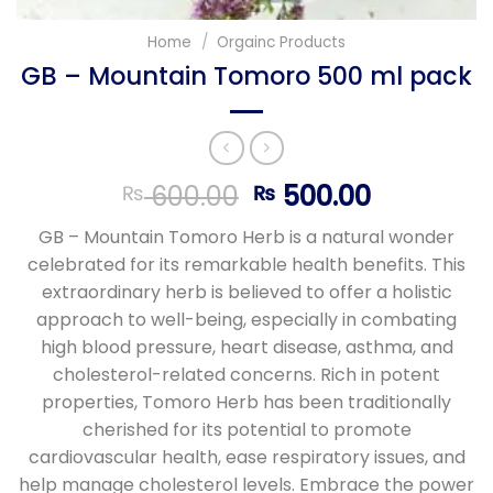
Home
/
Orgainc Products
GB – Mountain Tomoro 500 ml pack
Original
Current
600.00
500.00
₨
₨
price
price
GB – Mountain Tomoro Herb is a natural wonder
was:
is:
celebrated for its remarkable health benefits. This
₨ 600.00.
₨ 500.00
extraordinary herb is believed to offer a holistic
approach to well-being, especially in combating
high blood pressure, heart disease, asthma, and
cholesterol-related concerns. Rich in potent
properties, Tomoro Herb has been traditionally
cherished for its potential to promote
cardiovascular health, ease respiratory issues, and
help manage cholesterol levels. Embrace the power