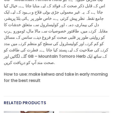
اس کے قابل ذکر صحت کے فوائد کے لیے منایا جاتا ہے. خیال کیا
جاتا ہے کہ یہ غیر معمولی جڑی بوٹی فلاح و بہبود کے لیے ایک
جامع نقطہ نظر پیش کرتی ہے، خاص طور پر ہائی بلڈ پریشر،
دل کی بیماری، دمہ، اور کولیسٹرول سے متعلق خدشات کا
مقابلہ کرنے میں. طاقتور خصوصیات سے مالا مال، ٹومورو ہرب
کو روایتی طور پر قلبی صحت کو فروغ دینے، سانس کے مسائل
کو کم کرنے اور کولیسٹرول کی سطح کو منظم کرنے میں مدد
کرنے کی صلاحیت کے لیے پسند کیا جاتا ہے. فطرت کی طاقت کو
گلے لگائیں اور GB – Mountain Tomoro Herb کے ساتھ ایک
صحت مند آپ کو دریافت کریں.
How to use: make kehwa and take in early morning
for the best result
RELATED PRODUCTS